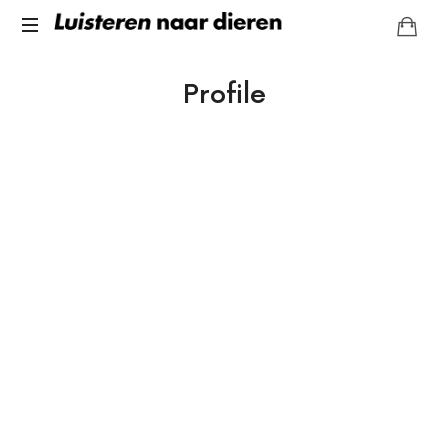
Luisteren
Leer
naar
Profile
in
tien
dieren
weken
Communiceren
met
Dieren