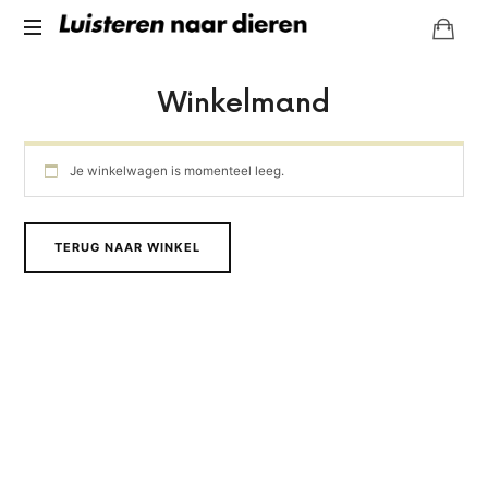
Luisteren
Leer
naar
Winkelmand
in
tien
dieren
weken
Communiceren
Je winkelwagen is momenteel leeg.
met
Dieren
TERUG NAAR WINKEL